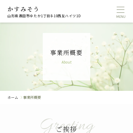
かすみそう
山形県酒田市ゆたか1丁目8-10西友ハイツ1D
事業所概要
About
ホーム
事業所概要
Greeting
ご挨拶